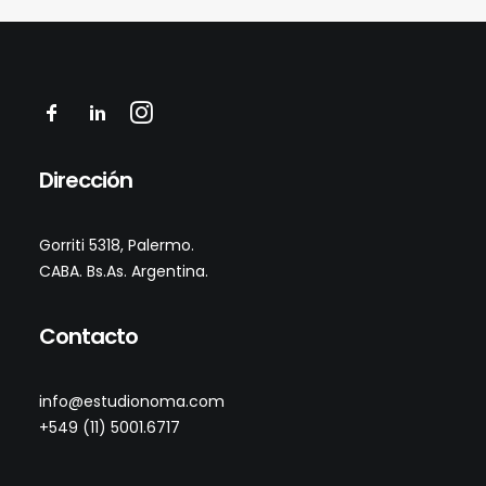
Dirección
Gorriti
5318
, Palermo.
CABA. Bs.As. Argentina
.
Contacto
info@estudionoma.com
+549 (11) 5001.6717